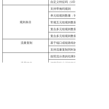
自定义特征码（UDB），报文前 128 字节范
支持带掩码规则
单元组规则数量：9000 条
规则条目
常规五元组规则数量：4000 条
复合多元组规则数量：1500 条 （关闭隧道
复合多元组规则数量：1000 条 （开启隧道
流量复制
基于端口或链路组的流量复制
支持流量复制同时施加统一或独立的流量过滤
按照流分类的结果转发
流量转发
按指定输出端口转发
按指定输出链路组的负载均衡输出
支持基于源/目的 IP、IP 五元组、源/目的
负载均衡
故障容错的负载均衡保护机制
支持同源同宿负载均衡输出
纳秒级时间戳
报文截短