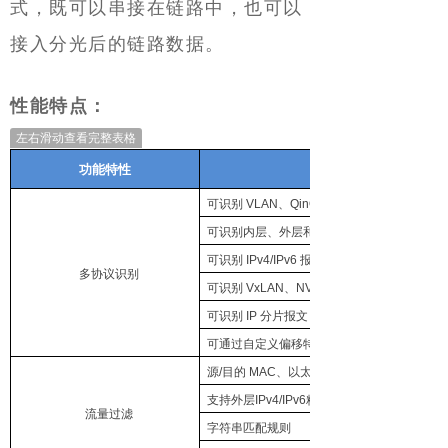
式，既可以串接在链路中，也可以
接入分光后的链路数据。
性能特点：
左右滑动查看完整表格
功能特性
可识别 VLAN、QinQ、MPLS 标签报文
可识别内层、外层和中间层 VLAN
可识别 IPv4/IPv6 报文
多协议识别
可识别 VxLAN、NVGRE、GRE、GTP、IPo
可识别 IP 分片报文
可通过自定义偏移特征码（UDB）识别其他
源/目的 MAC、以太网上层承载协议类型、内/外
支持外层IPv4/IPv6精确/掩码五元组规则
流量过滤
字符串匹配规则